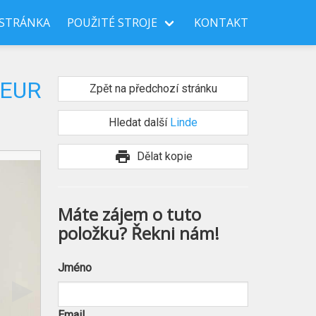
 STRÁNKA
POUŽITÉ STROJE
KONTAKT
 EUR
Zpět na předchozí stránku
Hledat další
Linde
print
Dělat kopie
Máte zájem o tuto
položku? Řekni nám!
Jméno
Email