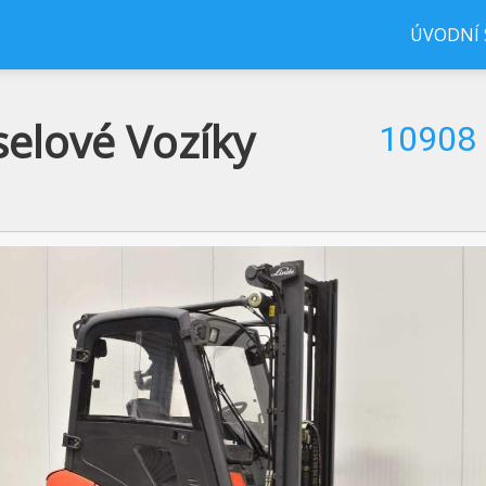
ÚVODNÍ
selové Vozíky
10908